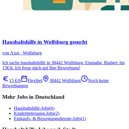
Haushaltshilfe in Wolfsburg gesucht
von
Azra
·
Wolfsburg
Ich suche haushaltshilfe in 38442 Wolfsburg. Einmalig. Budget: bis
15€/h. Ich freue mich auf Ihre Bewerbung!
15 €/h
Flexibel
38442
Wolfsburg
Noch keine
Bewerbungen
Mehr Jobs in Deutschland
Haushaltshilfe
-Jobs
(
6
)
Kinderbetreuung
-Jobs
(
2
)
Einkaufs- & Besorgungsdienste
-Jobs
(
1
)