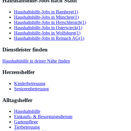
Haushaltshilfe-Jobs nach Stadt
Haushaltshilfe-Jobs in Bamberg
(
1
)
Haushaltshilfe-Jobs in München
(
1
)
Haushaltshilfe-Jobs in Herschbroich
(
1
)
Haushaltshilfe-Jobs in Osterwieck
(
1
)
Haushaltshilfe-Jobs in Wolfsburg
(
1
)
Haushaltshilfe-Jobs in Reinach AG
(
1
)
Dienstleister finden
Haushaltshilfe
in deiner Nähe finden
Herzenshelfer
Kinderbetreuung
Seniorenbetreuung
Alltagshelfer
Haushaltshilfe
Einkaufs- & Besorgungsdienste
Gartenpflege
Tierbetreuung